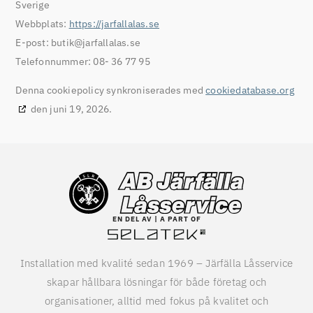
Sverige
Webbplats:
https://jarfallalas.se
E-post:
butik@
jarfallalas.se
Telefonnummer: 08- 36 77 95
Denna cookiepolicy synkroniserades med
cookiedatabase.org
den juni 19, 2026.
EN DEL AV | A PART OF
Installation med kvalité sedan 1969 – Järfälla Låsservice
skapar hållbara lösningar för både företag och
organisationer, alltid med fokus på kvalitet och