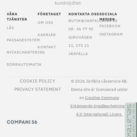
kundnöjdhet.
VÅRA
FÖRETAGET
KONTAKTA OSS
SOCIALA
TJÄNSTER
MEDIER
BUTIK@JARFALLALAS.SE
OM OSS
FACEBOOK
LÅS
08- 36 77 95
INSTAGRAM
KARRIÄR
GIROVÄGEN
PASSAGESYSTEM
11, 175 21
KONTAKT
NYCKELHANTERING
JÄRFÄLLA
DÖRRAUTOMATIK
COOKIE POLICY
© 2026 Järfälla Låsservice AB.
PRIVACY STATEMENT
Denna site är licensierad under
en
Creative Commons
Erkännande-IngaBearbetningar
4.0 Internationell Licens.